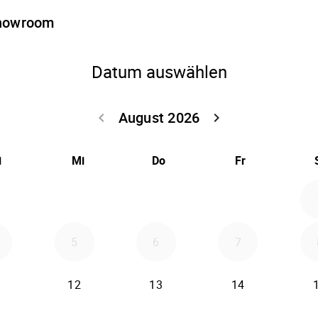
Showroom
Datum auswählen
August 2026
keyboard_arrow_left
keyboard_arrow_right
Zurück Juli 202
Weiter
i
Mi
Do
Fr
5
6
7
12
13
14