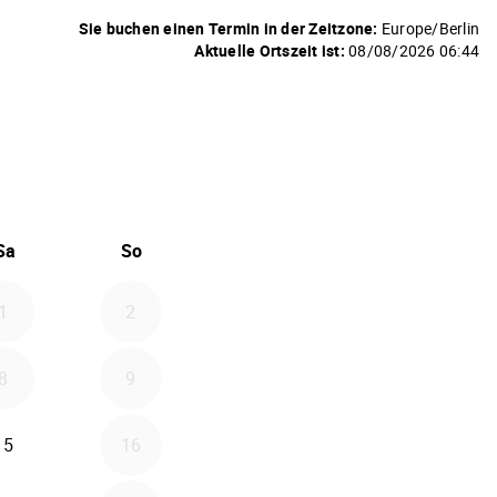
Sie buchen einen Termin in der Zeitzone:
Europe/Berlin
Aktuelle Ortszeit ist:
08/08/2026 06:44
6
 September 2026
Sa
So
1
2
8
9
15
16