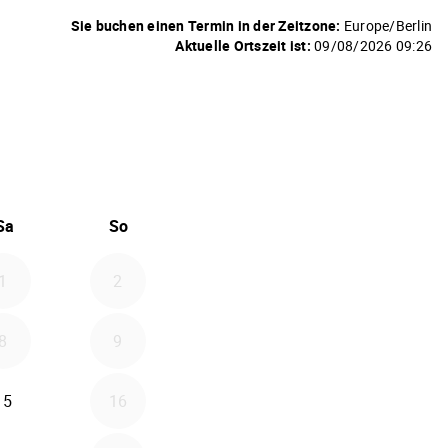
Sie buchen einen Termin in der Zeitzone:
Europe/Berlin
Aktuelle Ortszeit ist:
09/08/2026 09:26
6
 September 2026
Sa
So
1
2
8
9
15
16