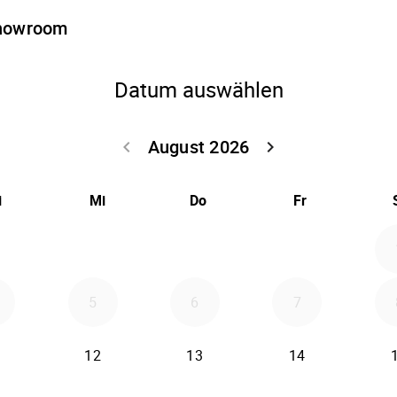
Showroom
Datum auswählen
August 2026
keyboard_arrow_left
keyboard_arrow_right
Zurück Juli 202
Weiter
i
Mi
Do
Fr
5
6
7
12
13
14