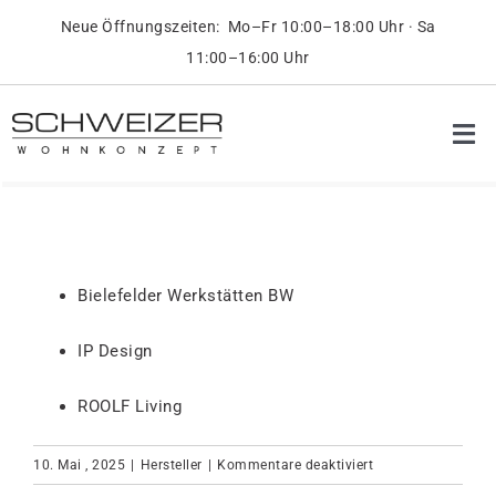
Skip
Neue Öffnungszeiten: Mo–Fr 10:00–18:00 Uhr · Sa
to
11:00–16:00 Uhr
content
Tog
Nav
Pr
Ob
Bielefelder Werkstätten BW
On
IP Design
ROOLF Living
Üb
für
10. Mai , 2025
|
Hersteller
|
Kommentare deaktiviert
Ko
Designer