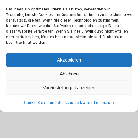
Um Ihnen ein optimales Erlebnis zu bieten, verwenden wir
Technologien wie Cookies, um Geräteinformationen zu speichern bzw.
darauf zuzugreifen. Wenn Sie diesen Technologien zustimmen,
können wir Daten wie das Surfverhalten oder eindeutige IDs auf
dieser Website verarbeiten. Wenn Sie Ihre Einwilligung nicht erteilen
oder zurückziehen, können bestimmte Merkmale und Funktionen
beeinträchtigt werden.
Outdoor Lösungen
Akzeptieren
Ablehnen
Im Online Shop entdecken
Voreinstellungen anzeigen
Ausgewählte Stücke finden Sie im
Online-Shop
–
Cookie-Richtlinie
Datenschutzerklärung
Impressum
Entdecken Sie die ROOLF Living Kollektion für
stilvolles Outdoor Living
PERGOLA SYSTEME