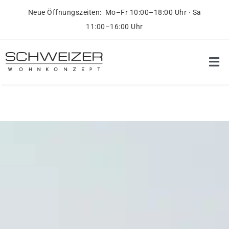
Skip
Neue Öffnungszeiten: Mo–Fr 10:00–18:00 Uhr · Sa
to
11:00–16:00 Uhr
content
Tog
Nav
Pr
Ob
On
Üb
Ko