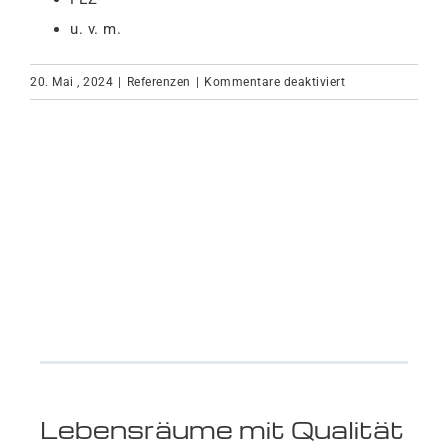
u. v. m.
für
20. Mai , 2024
|
Referenzen
|
Kommentare deaktiviert
Museen
/
Kultur
Lebensräume mit Qualität