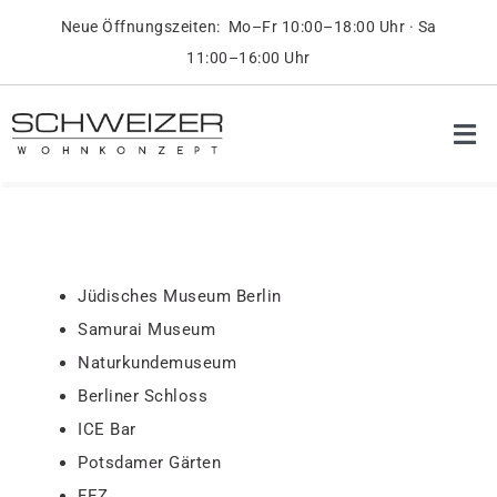
Skip
Neue Öffnungszeiten: Mo–Fr 10:00–18:00 Uhr · Sa
to
11:00–16:00 Uhr
content
Tog
Nav
Pr
Ob
Jüdisches Museum Berlin
Samurai Museum
On
Naturkundemuseum
Berliner Schloss
Üb
ICE Bar
Potsdamer Gärten
Ko
FEZ