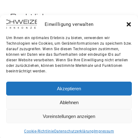
Rechtliches
Einwilligung verwalten
Impressum
Um Ihnen ein optimales Erlebnis zu bieten, verwenden wir
Technologien wie Cookies, um Geräteinformationen zu speichern bzw.
Datenschutzerklärung
darauf zuzugreifen. Wenn Sie diesen Technologien zustimmen,
können wir Daten wie das Surfverhalten oder eindeutige IDs auf
dieser Website verarbeiten. Wenn Sie Ihre Einwilligung nicht erteilen
AGB
oder zurückziehen, können bestimmte Merkmale und Funktionen
beeinträchtigt werden.
Cookie-Richtlinie
Akzeptieren
Ablehnen
Voreinstellungen anzeigen
© 2024 - 2026 | Schweizer Wohnkonzept eGbR
Cookie-Richtlinie
Datenschutzerklärung
Impressum