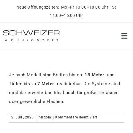
Skip
Neue Öffnungszeiten: Mo–Fr 10:00–18:00 Uhr · Sa
to
11:00–16:00 Uhr
content
Tog
Nav
Pr
Ob
Je nach Modell sind Breiten bis ca.
13 Meter
und
Tiefen bis zu
7 Meter
realisierbar. Die Systeme sind
On
modular erweiterbar. Ideal auch für große Terrassen
oder gewerbliche Flächen.
Üb
für
12. Juli , 2025
|
Pergola
|
Kommentare deaktiviert
Welche
Ko
Pergola