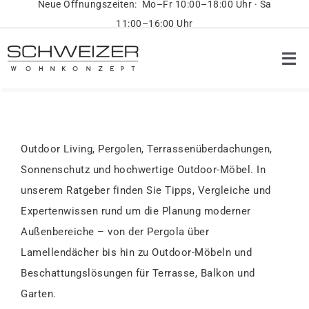
Neue Öffnungszeiten: Mo–Fr 10:00–18:00 Uhr · Sa
Skip
11:00–16:00 Uhr
to
content
Tog
Nav
Pr
Ob
Outdoor Living, Pergolen, Terrassenüberdachungen,
Sonnenschutz und hochwertige Outdoor-Möbel. In
On
unserem Ratgeber finden Sie Tipps, Vergleiche und
Expertenwissen rund um die Planung moderner
Üb
Außenbereiche – von der Pergola über
Lamellendächer bis hin zu Outdoor-Möbeln und
Beschattungslösungen für Terrasse, Balkon und
Ko
Garten.