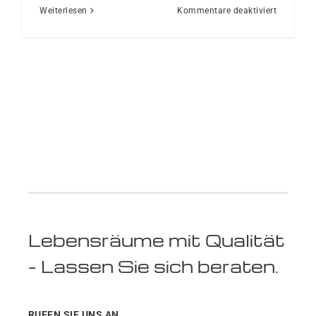
für
Weiterlesen
Kommentare deaktiviert
Markise
oder
Pergola:
Was
passt
besser
zu
Terrasse
oder
Balkon?
Lebensräume mit Qualität
– Lassen Sie sich beraten.
RUFEN SIE UNS AN